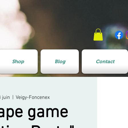
Shop
Blog
Contact
 juin
  |  
Veigy-Foncenex
ape game