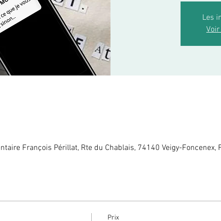
Les i
Voir
taire François Périllat, Rte du Chablais, 74140 Veigy-Foncenex, 
Prix