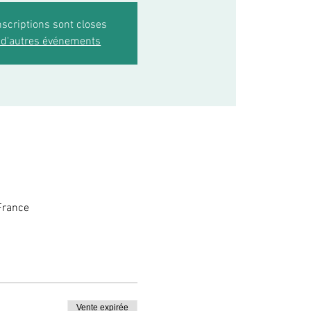
nscriptions sont closes
 d'autres événements
France
Vente expirée